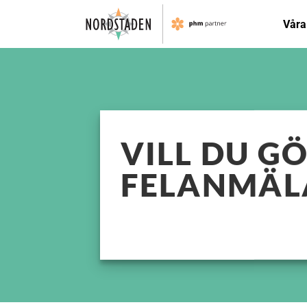
Skip
Våra
to
content
VILL DU G
FELANMÄL