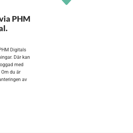
 via PHM
al.
 PHM Digitals
ningar. Där kan
nloggad med
. Om du är
anteringen av